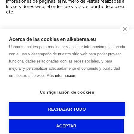
impresiones de páginas, el número de visitas realizadas a
los servidores web, el orden de visitas, el punto de acceso,
etc.
4. LEY APLICABLE Y
JURISDICCIÓN
Para la resolución de todas las controversias o cuestiones
Acerca de las cookies en alkeberea.eu
relacionadas con el presente sitio web o delas actividades
Usamos cookies para recolectar y analizar información relacionada
en él desarrolladas, será de aplicación la legislación
española, a la que se someten expresamente las partes,
con el uso y desempeño de nuestro sitio web para poder proveer
siendo competentes para la resolución de todos los
funcionalidades relacionadas con las redes sociales, y para
conflictos derivados o relacionados con su uso los
mejorar y personalizar adecuadamente el contenido y publicidad
Juzgados y Tribunales más cercanos a - 31780 Bera
(Navarra), España.
en nuestro sitio web.
Más información
Configuración de cookies
ALKEBEREA
Aviso legal
Política de privacidad
-
-
-
Política de cookies
RuralesDATA
-
- by
RECHAZAR TODO
ACEPTAR